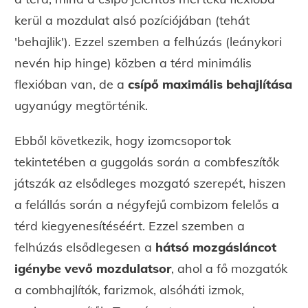
kerül a mozdulat alsó pozíciójában (tehát
'behajlik'). Ezzel szemben a felhúzás (leánykori
nevén hip hinge) közben a térd minimális
flexióban van, de a
csípő maximális behajlítása
ugyanúgy megtörténik.
Ebből következik, hogy izomcsoportok
tekintetében a guggolás során a combfeszítők
játszák az elsődleges mozgató szerepét, hiszen
a felállás során a négyfejű combizom felelős a
térd kiegyenesítéséért. Ezzel szemben a
felhúzás elsődlegesen a
hátsó mozgásláncot
igénybe vevő mozdulatsor
, ahol a fő mozgatók
a combhajlítók, farizmok, alsóháti izmok,