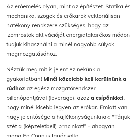
Az erőemelés olyan, mint az építészet. Statika és
mechanika, szögek és erőkarok vektoriálisan
hatékony rendszere szükséges, hogy az
izomrostok aktivációját energiatakarékos módon
tudjuk kihasználni a minél nagyobb súlyok
megmozgatásához.
Nézzük meg mit is jelent ez nekünk a
gyakorlatban!
Minél közelebb kell kerülnünk a
rúdhoz
az egész mozgatórendszer
billenőpontjával (leverage), azaz
a csípőnkkel
,
hogy minél kisebb legyen az erőkar. Emiatt van
nagy jelentősége a hajlékonyságunknak: "Tárjuk
szét a (képzeletbeli) p*ncinkat!” - ahogyan
maga Ed Coan is tanácsolta.