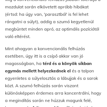
mozdulat során elkövetett apróbb hibákat
(értsd: ha úgy van, 'parasztból' is fel lehet
rángatni a súlyt), addig a szumó kegyetlenül
megbüntet minden apró, az optimális pozíciótól
való eltérést.
Mint ahogyan a konvencionális felhúzás
esetében, úgy itt is a csípő akkor van jó
magasságban, ha
térd és a könyök síkban
egymás mellett helyezkednek el
és a talpon
egyenletes a súlyelosztás a lábujjak és a sarok
közt. A szumó felhúzás során viszont
különösképpen érdemes arra koncentrálni, hogy
a megindítás során ne húzzuk magunk felé,