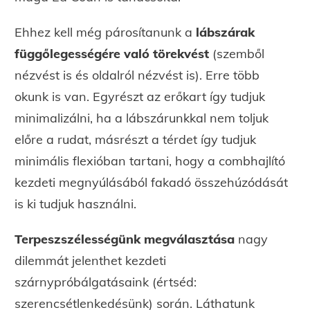
Ehhez kell még párosítanunk a
lábszárak
függőlegességére való törekvést
(szemből
nézvést is és oldalról nézvést is). Erre több
okunk is van. Egyrészt az erőkart így tudjuk
minimalizálni, ha a lábszárunkkal nem toljuk
előre a rudat, másrészt a térdet így tudjuk
minimális flexióban tartani, hogy a combhajlító
kezdeti megnyúlásából fakadó összehúzódását
is ki tudjuk használni.
Terpeszszélességünk megválasztása
nagy
dilemmát jelenthet kezdeti
szárnypróbálgatásaink (értséd:
szerencsétlenkedésünk) során. Láthatunk