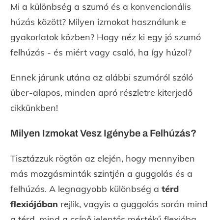
Mi a különbség a szumó és a konvencionális
húzás között? Milyen izmokat használunk e
gyakorlatok közben? Hogy néz ki egy jó szumó
felhúzás - és miért vagy csaló, ha így húzol?
Ennek járunk utána az alábbi szumóról szóló
über-alapos, minden apró részletre kiterjedő
cikkünkben!
Milyen Izmokat Vesz Igénybe a Felhúzás?
Tisztázzuk rögtön az elején, hogy mennyiben
más mozgásminták szintjén a guggolás és a
felhúzás. A legnagyobb különbség a
térd
flexiójában
rejlik, vagyis a guggolás során mind
a térd, mind a csípő jelentős mértékű flexióba