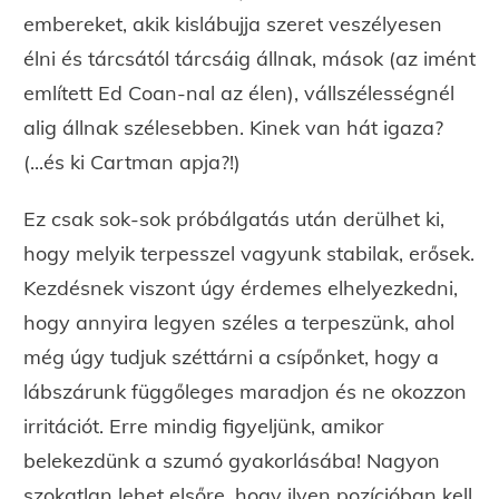
embereket, akik kislábujja szeret veszélyesen
élni és tárcsától tárcsáig állnak, mások (az imént
említett Ed Coan-nal az élen), vállszélességnél
alig állnak szélesebben. Kinek van hát igaza?
(...és ki Cartman apja?!)
Ez csak sok-sok próbálgatás után derülhet ki,
hogy melyik terpesszel vagyunk stabilak, erősek.
Kezdésnek viszont úgy érdemes elhelyezkedni,
hogy annyira legyen széles a terpeszünk, ahol
még úgy tudjuk széttárni a csípőnket, hogy a
lábszárunk függőleges maradjon és ne okozzon
irritációt. Erre mindig figyeljünk, amikor
belekezdünk a szumó gyakorlásába! Nagyon
szokatlan lehet elsőre, hogy ilyen pozícióban kell