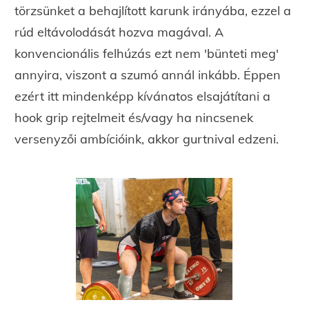
törzsünket a behajlított karunk irányába, ezzel a
rúd eltávolodását hozva magával. A
konvencionális felhúzás ezt nem 'bünteti meg'
annyira, viszont a szumó annál inkább. Éppen
ezért itt mindenképp kívánatos elsajátítani a
hook grip rejtelmeit és/vagy ha nincsenek
versenyzői ambícióink, akkor gurtnival edzeni.