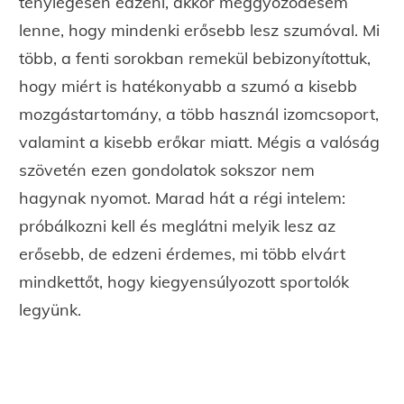
ténylegesen edzeni, akkor meggyőződésem
lenne, hogy mindenki erősebb lesz szumóval. Mi
több, a fenti sorokban remekül bebizonyítottuk,
hogy miért is hatékonyabb a szumó a kisebb
mozgástartomány, a több használ izomcsoport,
valamint a kisebb erőkar miatt. Mégis a valóság
szövetén ezen gondolatok sokszor nem
hagynak nyomot. Marad hát a régi intelem:
próbálkozni kell és meglátni melyik lesz az
erősebb, de edzeni érdemes, mi több elvárt
mindkettőt, hogy kiegyensúlyozott sportolók
legyünk.