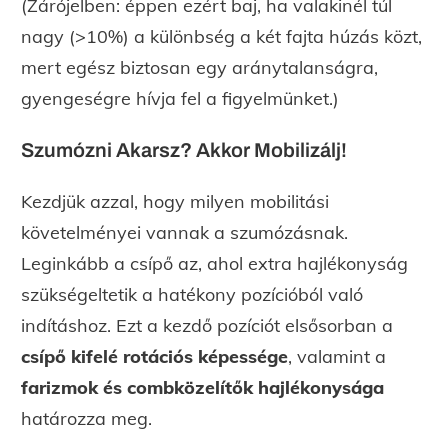
(Zárójelben: éppen ezért baj, ha valakinél túl
nagy (>10%) a különbség a két fajta húzás közt,
mert egész biztosan egy aránytalanságra,
gyengeségre hívja fel a figyelmünket.)
Szumózni Akarsz? Akkor Mobilizálj!
Kezdjük azzal, hogy milyen mobilitási
követelményei vannak a szumózásnak.
Leginkább a csípő az, ahol extra hajlékonyság
szükségeltetik a hatékony pozícióból való
indításhoz. Ezt a kezdő pozíciót elsősorban a
csípő kifelé rotációs képessége
, valamint a
farizmok és combközelítők
hajlékonysága
határozza meg.