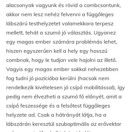
alacsonyak vagyunk és rövid a combcsontunk,
akkor nem lesz nehéz felvenni a függőleges
lábszárú testhelyzetet valamekkora terpesz
mellett, tehát a szumó jó választás. Ugyanez
egy magas ember számára problémás lehet,
hiszen egyszerűen kell a hely egy hosszú
combnak, hogy le tudjon vele hajolni az illető.
Vagyis egy magas ember sokkal nehezebben
fog tudni jó pozícióba kerülni (hacsak nem
rendelkezik kivételesen jó csípő mobilitással), így
pedig nem élvezheti a szumó fő előnyét, amit a
csípő feszessége és a felsőtest függőleges
helyzete ad. Csak a hátrányát látja, ha a
lábszárán keresztül szuboptimális az erővektor