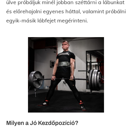
ülve próbáljuk minél jobban széttárni a lábunkat
és előrehajolni egyenes háttal, valamint próbálni
egyik-másik lábfejet megérinteni.
Milyen a Jó Kezdőpozíció?