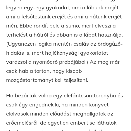
legyen egy-egy gyakorlat, ami a lábunk erejét,
ami a felsőtestünk erejét és ami a hátunk erejét
méri. Ebbe rondít bele a sumo, mert elveszi a
terhelést a hátról és abban is a lábat használja.
(Ugyanezen logika mentén csalás az ördögűző-
hidalás is, mert hajlékonysági gyakorlatot
varázsol a nyomóerő próbájából.) Az meg már
csak hab a tortán, hogy kisebb
mozgástartományt kell teljesíteni.
Ha bezártak volna egy elefántcsonttoronyba és
csak úgy engednek ki, ha minden könyvet
elolvasok minden előadást meghallgatok az
erőemelésről, de egyetlen embert se láthatok