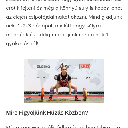
erőt kifejteni és még a könnyű súly is képes lehet
az elején csípőfájdalmakat okozni. Mindig adjunk
neki 1-2-3 hónapot, mielőtt nagy súlyra
mennénk és addig maradjunk meg a heti 1
gyakorlásnál!
Mire Figyeljünk Húzás Közben?
Míg a konvencionális felhúzás jobban tolerálja a