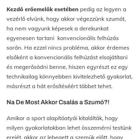
Kezdő erőemelők esetében
pedig az legyen a
vezérlő elvünk, hogy akkor végezzünk szumót,
ha nem vagyunk képesek a derekunkat
egyenesen tartani konvencionális felhúzás
során. Ha ezzel nincs probléma, akkor érdemes
elsőként a konvencionális felhúzást elsajátítani
és megerősödni benne, hiszen egyrészt ez egy
technikailag könnyebben kivitelezhető gyakorlat,
másrészt a hát erősítéséért többet tehet.
Na De Most Akkor Csalás a Szumó?!
Amikor a sport alapítóatyái kitalálták, hogy
milyen gyakorlatokban lehet összemérni testünk
erejét, akkor az lebegett a szemük előtt, hogy