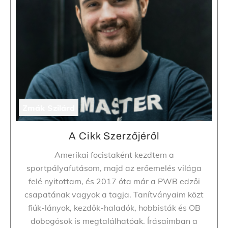
Zmák Szilárd
A Cikk Szerzőjéről
Amerikai focistaként kezdtem a
sportpályafutásom, majd az erőemelés világa
felé nyitottam, és 2017 óta már a PWB edzői
csapatának vagyok a tagja. Tanítványaim közt
fiúk-lányok, kezdők-haladók, hobbisták és OB
dobogósok is megtalálhatóak. Írásaimban a