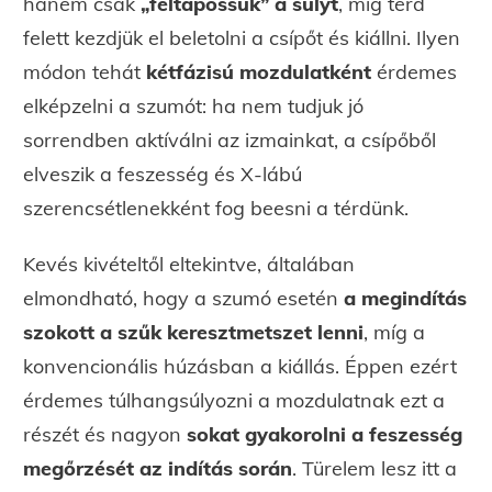
hanem csak
„feltapossuk” a súlyt
, míg térd
felett kezdjük el beletolni a csípőt és kiállni. Ilyen
módon tehát
kétfázisú mozdulatként
érdemes
elképzelni a szumót: ha nem tudjuk jó
sorrendben aktíválni az izmainkat, a csípőből
elveszik a feszesség és X-lábú
szerencsétlenekként fog beesni a térdünk.
Kevés kivételtől eltekintve, általában
elmondható, hogy a szumó esetén
a megindítás
szokott a szűk keresztmetszet lenni
, míg a
konvencionális húzásban a kiállás. Éppen ezért
érdemes túlhangsúlyozni a mozdulatnak ezt a
részét és nagyon
sokat gyakorolni a feszesség
megőrzését az indítás során
. Türelem lesz itt a